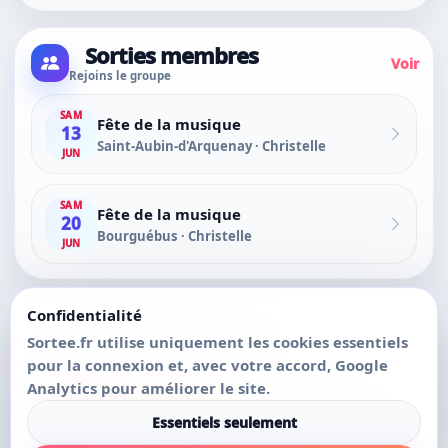
Sorties membres
Voir
Rejoins le groupe
SAM
Fête de la musique
13
Saint-Aubin-d'Arquenay · Christelle
JUN
SAM
Fête de la musique
20
Bourguébus · Christelle
JUN
Confidentialité
Encore plus pratique connecté
Sortee.fr utilise uniquement les cookies essentiels
Favoris, messages, amis et création de sorties.
pour la connexion et, avec votre accord, Google
Analytics pour améliorer le site.
Connexion
Créer un compte
Essentiels seulement