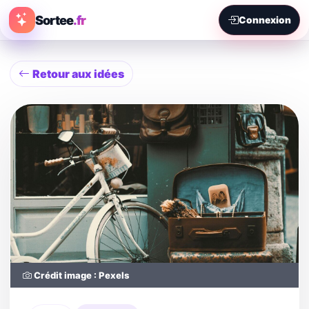
Sortee
.fr
Connexion
Retour aux idées
Crédit image : Pexels