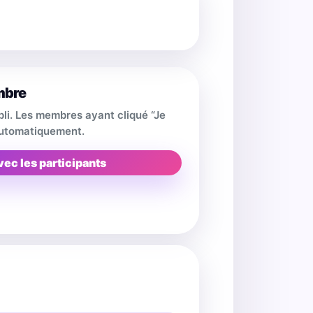
mbre
pli. Les membres ayant cliqué “Je
 automatiquement.
vec les participants