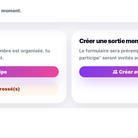
le moment.
Créer une sortie me
embre est organisée, tu
Le formulaire sera prérem
t.
participe” seront invités
ipe
Créer a
ressé(s)