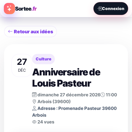
Sortee
.fr
Connexion
Retour aux idées
27
Culture
Anniversaire de
DÉC
Louis Pasteur
dimanche 27 décembre 2026
11:00
Arbois (39600)
Adresse : Promenade Pasteur 39600
Arbois
24 vues