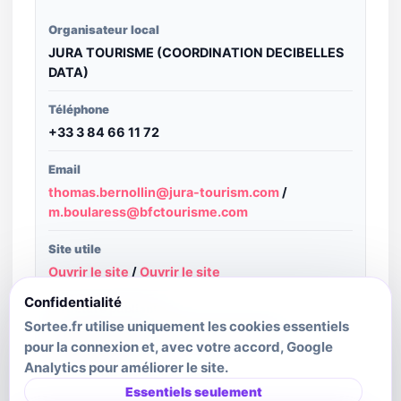
Organisateur local
JURA TOURISME (COORDINATION DECIBELLES
DATA)
Téléphone
+33 3 84 66 11 72
Email
thomas.bernollin@jura-tourism.com
/
m.boularess@bfctourisme.com
Site utile
Ouvrir le site
/
Ouvrir le site
Confidentialité
Structure publiante
Sortee.fr utilise uniquement les cookies essentiels
Bourgogne-Franche-Comté Tourisme -
pour la connexion et, avec votre accord, Google
Decibelles Data
Analytics pour améliorer le site.
Dernière mise à jour source
Essentiels seulement