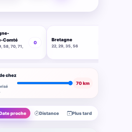
gne-
Bretagne
Cent
e-Comté
0
0
22, 29, 35, 56
18, 28
9, 58, 70, 71,
de chez
70 km
risé
.
Date proche
Distance
Plus tard