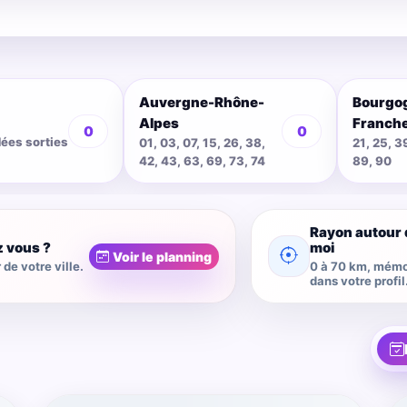
Auvergne-Rhône-
Bourgo
Alpes
Franch
0
0
dées sorties
01, 03, 07, 15, 26, 38,
21, 25, 3
42, 43, 63, 69, 73, 74
89, 90
Rayon autour 
z vous ?
moi
Voir le planning
de votre ville.
0 à 70 km, mémo
dans votre profil