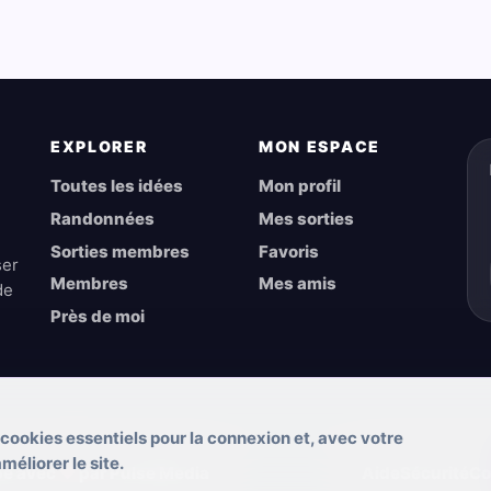
EXPLORER
MON ESPACE
Toutes les idées
Mon profil
Randonnées
Mes sorties
Sorties membres
Favoris
ser
Membres
Mes amis
de
Près de moi
 cookies essentiels pour la connexion et, avec votre
éliorer le site.
pé avec
♥
par Pulse Media
Aide
Sécurité
Co