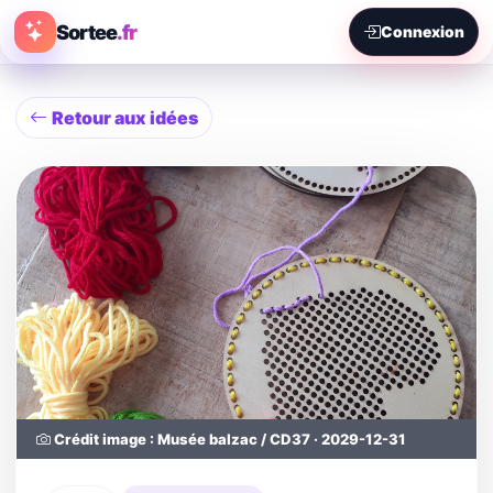
Sortee
.fr
Connexion
Retour aux idées
Crédit image : Musée balzac / CD37 · 2029-12-31