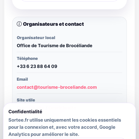
Organisateurs et contact
Organisateur local
Office de Tourisme de Brocéliande
Téléphone
+33 6 23 88 64 09
Email
contact@tourisme-broceliande.com
Site utile
Ouvrir le site
/
Ouvrir le site
Confidentialité
Sortee.fr utilise uniquement les cookies essentiels
Structure publiante
pour la connexion et, avec votre accord, Google
SIT Bretagne
Analytics pour améliorer le site.