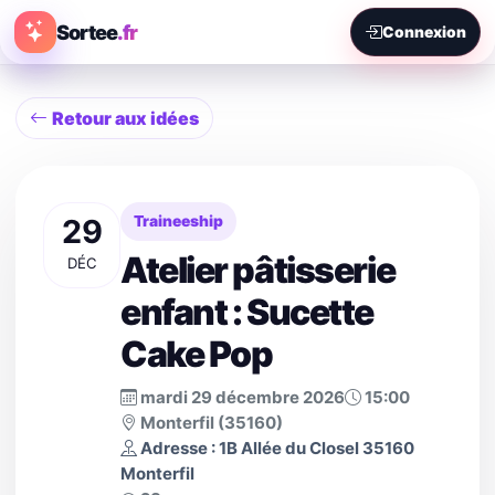
Sortee
.fr
Connexion
Retour aux idées
29
Traineeship
Atelier pâtisserie
DÉC
enfant : Sucette
Cake Pop
mardi 29 décembre 2026
15:00
Monterfil (35160)
Adresse : 1B Allée du Closel 35160
Monterfil