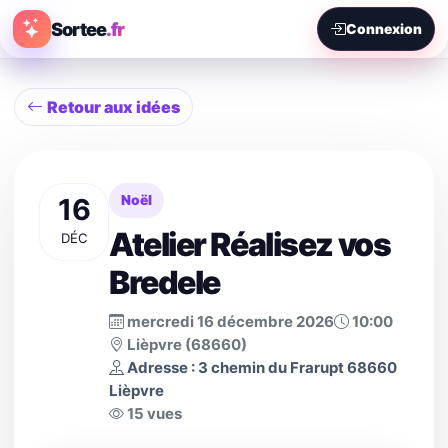
Sortee
.fr
Connexion
Retour aux idées
16
Noël
Atelier Réalisez vos
DÉC
Bredele
mercredi 16 décembre 2026
10:00
Lièpvre (68660)
Adresse : 3 chemin du Frarupt 68660
Lièpvre
15 vues