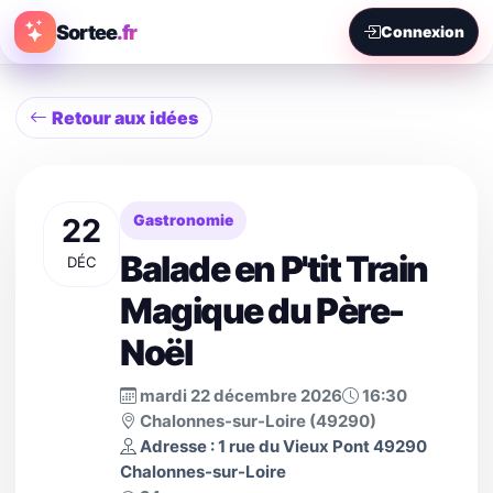
Sortee
.fr
Connexion
Retour aux idées
22
Gastronomie
Balade en P'tit Train
DÉC
Magique du Père-
Noël
mardi 22 décembre 2026
16:30
Chalonnes-sur-Loire (49290)
Adresse : 1 rue du Vieux Pont 49290
Chalonnes-sur-Loire