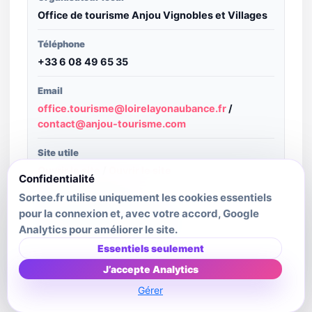
Office de tourisme Anjou Vignobles et Villages
Téléphone
+33 6 08 49 65 35
Email
office.tourisme@loirelayonaubance.fr
/
contact@anjou-tourisme.com
Site utile
Ouvrir le site
/
Ouvrir le site
Confidentialité
Sortee.fr utilise uniquement les cookies essentiels
Structure publiante
pour la connexion et, avec votre accord, Google
Anjou tourisme & attractivité
Analytics pour améliorer le site.
Dernière mise à jour source
Essentiels seulement
2026-07-31T00:35:52.568Z
J’accepte Analytics
Gérer