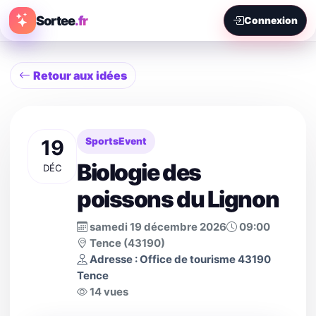
Sortee
.fr
Connexion
Retour aux idées
19
SportsEvent
Biologie des
DÉC
poissons du Lignon
samedi 19 décembre 2026
09:00
Tence (43190)
Adresse : Office de tourisme 43190
Tence
14 vues