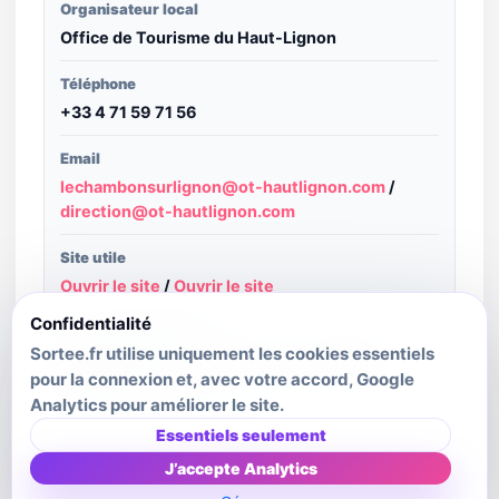
Organisateur local
Office de Tourisme du Haut-Lignon
Téléphone
+33 4 71 59 71 56
Email
lechambonsurlignon@ot-hautlignon.com
/
direction@ot-hautlignon.com
Site utile
Ouvrir le site
/
Ouvrir le site
Confidentialité
Structure publiante
Sortee.fr utilise uniquement les cookies essentiels
Haute-Loire Attractivité - source : Apidae
pour la connexion et, avec votre accord, Google
Tourisme
Analytics pour améliorer le site.
Dernière mise à jour source
Essentiels seulement
2026-01-01T00:00:00.000Z
J’accepte Analytics