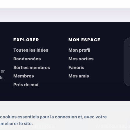
EXPLORER
MON ESPACE
Toutes les idées
Mon profil
Randonnées
Mes sorties
Sorties membres
Favoris
ser
Membres
Mes amis
de
Près de moi
 cookies essentiels pour la connexion et, avec votre
éliorer le site.
pé avec
♥
par Pulse Media
Aide
Sécurité
Co