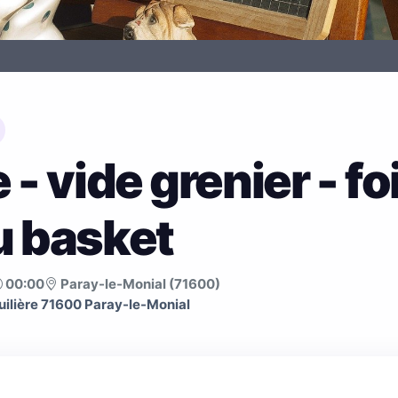
- vide grenier - fo
u basket
00:00
Paray-le-Monial (71600)
uilière 71600 Paray-le-Monial