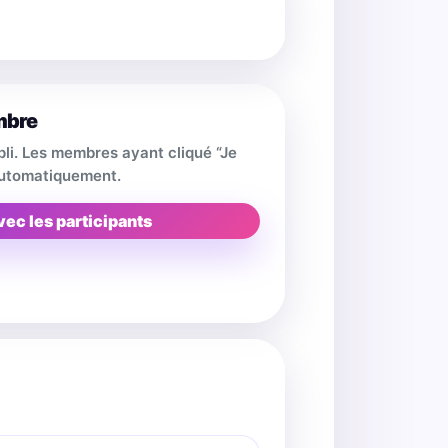
mbre
pli. Les membres ayant cliqué “Je
 automatiquement.
vec les participants