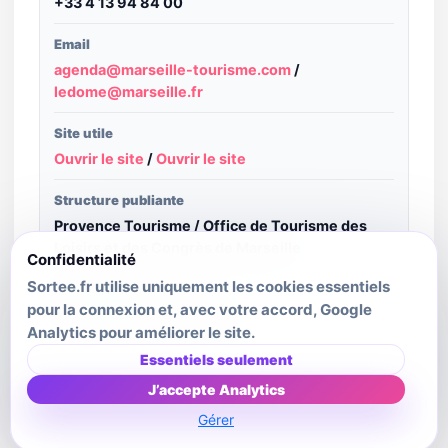
+33 4 13 94 84 00
Email
agenda@marseille-tourisme.com
/
ledome@marseille.fr
Site utile
Ouvrir le site
/
Ouvrir le site
Structure publiante
Provence Tourisme / Office de Tourisme des
Loisirs et des Congrès de Marseille
Confidentialité
Sortee.fr utilise uniquement les cookies essentiels
Crédit image
pour la connexion et, avec votre accord, Google
DR - Clément Viktorovitch
Analytics pour améliorer le site.
Dernière mise à jour source
Essentiels seulement
2026-04-22
J’accepte Analytics
Gérer