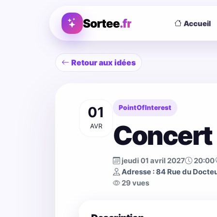
Sortee
.fr
Accueil
Retour aux idées
01
PointOfInterest
Concert 
AVR
jeudi 01 avril 2027
20:00
Adresse : 84 Rue du Docte
29 vues