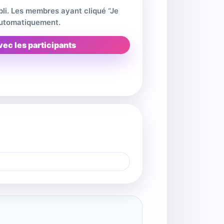
pli. Les membres ayant cliqué “Je
 automatiquement.
vec les participants