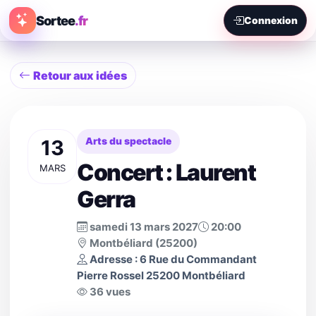
Sortee
.fr
Connexion
Retour aux idées
13
Arts du spectacle
Concert : Laurent
MARS
Gerra
samedi 13 mars 2027
20:00
Montbéliard (25200)
Adresse : 6 Rue du Commandant
Pierre Rossel 25200 Montbéliard
36 vues