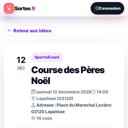
Sortee
.fr
Connexion
Retour aux idées
12
SportsEvent
Course des Pères
DÉC
Noël
samedi 12 décembre 2026
14:00
Lapalisse (03120)
Adresse : Place du Marechal Leclerc
03120 Lapalisse
14 vues