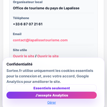
Organisateur local
Office de tourisme du pays de Lapalisse
Téléphone
+33 6 87 07 21 61
Email
contact@lapalissetourisme.com
Site utile
Ouvrir le site
/
Ouvrir le site
Confidentialité
Structure publiante
Sortee.fr utilise uniquement les cookies essentiels
ALLIER BOURBONNAIS ATTRACTIVITÉ - source
pour la connexion et, avec votre accord, Google
: Apidae Tourisme
Analytics pour améliorer le site.
Dernière mise à jour source
Essentiels seulement
2026-07-10T06:37:11.949Z
J’accepte Analytics
Gérer