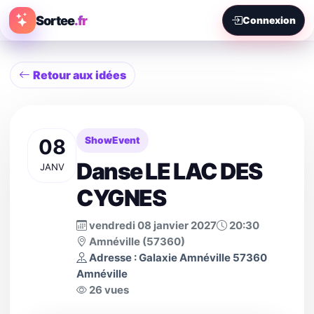
Sortee
.fr
Connexion
Retour aux idées
08
ShowEvent
Danse LE LAC DES
JANV
CYGNES
vendredi 08 janvier 2027
20:30
Amnéville (57360)
Adresse : Galaxie Amnéville 57360
Amnéville
26 vues