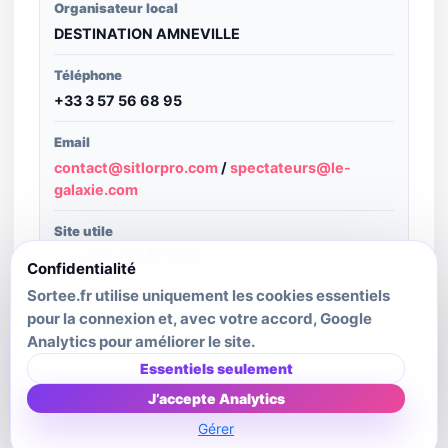
Organisateur local
DESTINATION AMNEVILLE
Téléphone
+33 3 57 56 68 95
Email
contact@sitlorpro.com
/
spectateurs@le-
galaxie.com
Site utile
Ouvrir le site
/
Ouvrir le site
Confidentialité
Sortee.fr utilise uniquement les cookies essentiels
Structure publiante
pour la connexion et, avec votre accord, Google
Système d'information touristique Lorrain
Analytics pour améliorer le site.
Dernière mise à jour source
Essentiels seulement
2026-01-01T00:00:00.000Z
J’accepte Analytics
Gérer