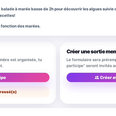
alade à marée basse de 2h pour découvrir les algues suivie d'
ecettes!
n fonction des marées.
Créer une sortie me
embre est organisée, tu
Le formulaire sera prérem
t.
participe” seront invités
ipe
Créer a
ressé(s)