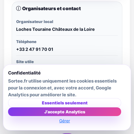
Organisateurs et contact
Organisateur local
Loches Touraine Châteaux de la Loire
Téléphone
+33 2 47 91 70 01
Site utile
Ouvrir le site
Confidentialité
Sortee.fr utilise uniquement les cookies essentiels
Structure publiante
pour la connexion et, avec votre accord, Google
SIT Centre-Val de Loire
Analytics pour améliorer le site.
Dernière mise à jour source
Essentiels seulement
2026-07-10T04:36:44.1Z
J’accepte Analytics
Gérer