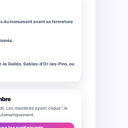
ortes du monument avant sa fermeture
çonnés.
-le Guildo, Sables-d'Or-les-Pins, ou
mbre
pli. Les membres ayant cliqué “Je
 automatiquement.
vec les participants