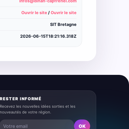
infos@dinan-capfrehel.com
Ouvrir le site
/
Ouvrir le site
SIT Bretagne
2026-06-15T18:21:16.318Z
RESTER INFORMÉ
Recevez les nouvelles idées sorties et les
nouveautés de votre région.
OK