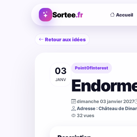
Sortee
.fr
Accueil
Retour aux idées
03
PointOfInterest
Endorme
JANV
dimanche 03 janvier 2027
Adresse : Château de Dina
32 vues