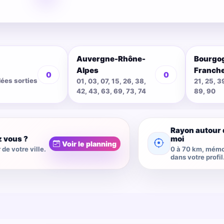
Auvergne-Rhône-
Bourgo
Alpes
Franch
0
0
dées sorties
01, 03, 07, 15, 26, 38,
21, 25, 3
42, 43, 63, 69, 73, 74
89, 90
Rayon autour 
z vous ?
moi
Voir le planning
de votre ville.
0 à 70 km, mémo
dans votre profil