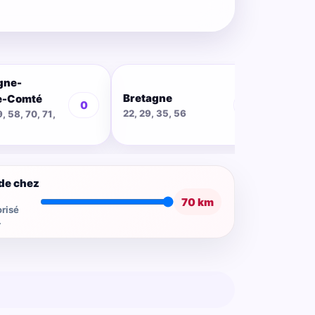
gne-
Bretagne
Cent
e-Comté
0
0
22, 29, 35, 56
18, 28
9, 58, 70, 71,
de chez
70 km
risé
.