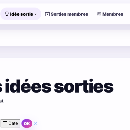
Idée sortie
Sorties membres
Membres
 idées sorties
at.
Date
OK