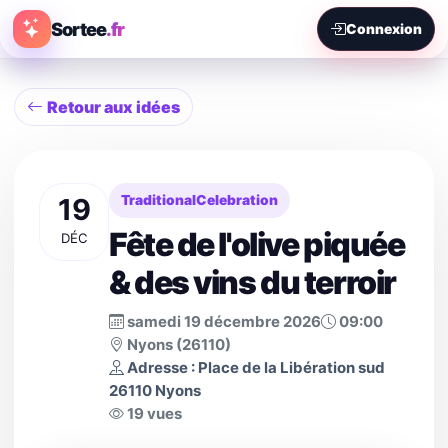
Sortee
.fr
Connexion
Retour aux idées
19
TraditionalCelebration
Fête de l'olive piquée
DÉC
& des vins du terroir
samedi 19 décembre 2026
09:00
Nyons (26110)
Adresse : Place de la Libération sud
26110 Nyons
19 vues