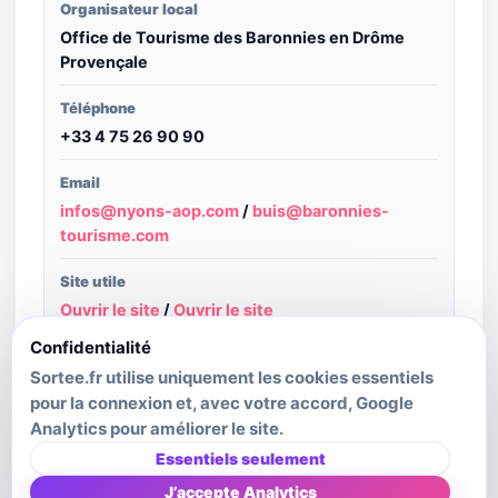
Organisateur local
Office de Tourisme des Baronnies en Drôme
Provençale
Téléphone
+33 4 75 26 90 90
Email
infos@nyons-aop.com
/
buis@baronnies-
tourisme.com
Site utile
Ouvrir le site
/
Ouvrir le site
Confidentialité
Structure publiante
Sortee.fr utilise uniquement les cookies essentiels
Agence d'Attractivité de la Drôme - source :
pour la connexion et, avec votre accord, Google
Apidae Tourisme
Analytics pour améliorer le site.
Dernière mise à jour source
Essentiels seulement
2026-07-22T07:26:14.29Z
J’accepte Analytics