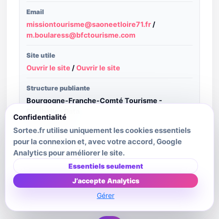
Email
missiontourisme@saoneetloire71.fr
/
m.boularess@bfctourisme.com
Site utile
Ouvrir le site
/
Ouvrir le site
Structure publiante
Bourgogne-Franche-Comté Tourisme -
Decibelles Data
Confidentialité
Sortee.fr utilise uniquement les cookies essentiels
Crédit image
pour la connexion et, avec votre accord, Google
ICI MEDIA 71
Analytics pour améliorer le site.
Dernière mise à jour source
Essentiels seulement
2026-06-19T00:08:50.033Z
J’accepte Analytics
Gérer