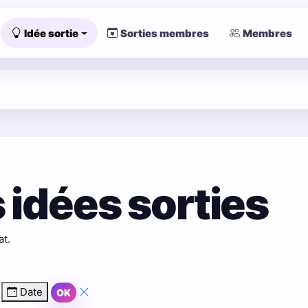
Idée sortie
Sorties membres
Membres
 idées sorties
at.
Date
OK