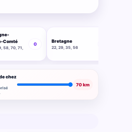
gne-
Bretagne
Cent
e-Comté
0
0
22, 29, 35, 56
18, 28
9, 58, 70, 71,
de chez
70 km
risé
.