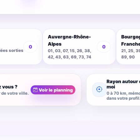
Auvergne-Rhône-
Bourgo
Alpes
Franch
0
0
dées sorties
01, 03, 07, 15, 26, 38,
21, 25, 3
42, 43, 63, 69, 73, 74
89, 90
Rayon autour 
z vous ?
moi
Voir le planning
de votre ville.
0 à 70 km, mémo
dans votre profil