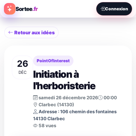
Sortee
.fr
Connexion
Retour aux idées
26
PointOfInterest
Initiation à
DÉC
l'herboristerie
samedi 26 décembre 2026
00:00
Clarbec (14130)
Adresse : 106 chemin des fontaines
14130 Clarbec
58 vues