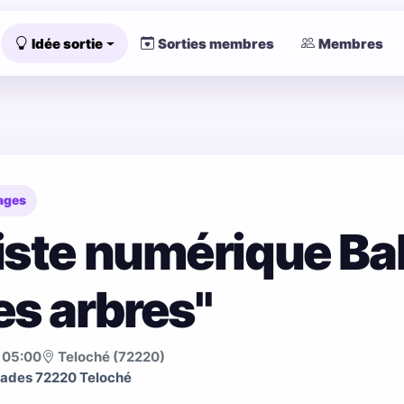
Idée sortie
Sorties membres
Membres
ages
iste numérique Bal
es arbres"
05:00
Teloché (72220)
iades 72220 Teloché