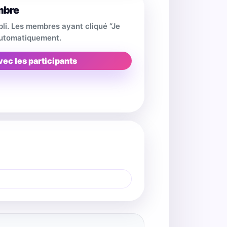
mbre
pli. Les membres ayant cliqué “Je
 automatiquement.
vec les participants