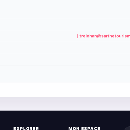
j.trelohan@sarthetouris
EXPLORER
MON ESPACE