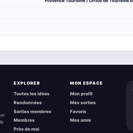
Provence Tourisme / Office de Tourisme de
EXPLORER
MON ESPACE
Toutes les idées
Mon profil
Randonnées
Mes sorties
Sorties membres
Favoris
ser
Membres
Mes amis
de
Près de moi