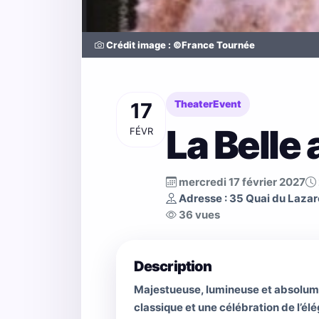
Crédit image : ©France Tournée
17
TheaterEvent
La Belle
FÉVR
mercredi 17 février 2027
Adresse : 35 Quai du Lazar
36 vues
Description
Majestueuse, lumineuse et absolumen
classique et une célébration de l’él