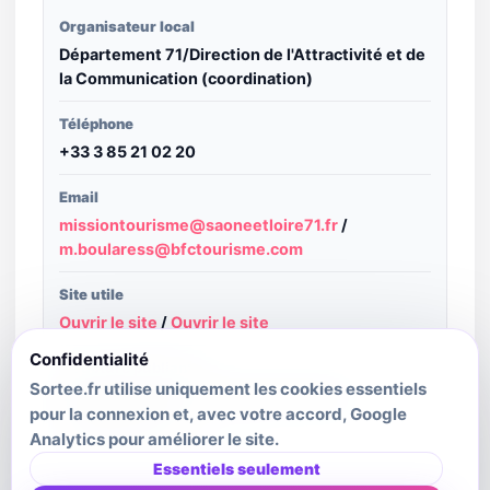
Organisateur local
Département 71/Direction de l'Attractivité et de
la Communication (coordination)
Téléphone
+33 3 85 21 02 20
Email
missiontourisme@saoneetloire71.fr
/
m.boularess@bfctourisme.com
Site utile
Ouvrir le site
/
Ouvrir le site
Confidentialité
Structure publiante
Sortee.fr utilise uniquement les cookies essentiels
Bourgogne-Franche-Comté Tourisme -
pour la connexion et, avec votre accord, Google
Decibelles Data
Analytics pour améliorer le site.
Dernière mise à jour source
Essentiels seulement