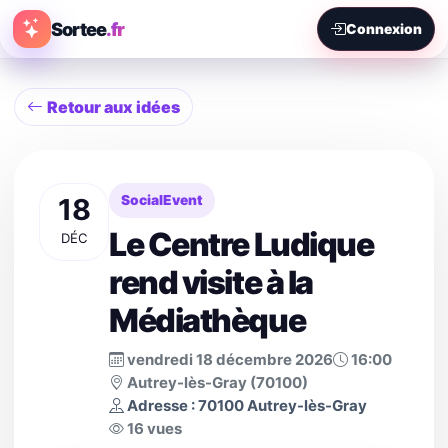
Sortee
.fr
Connexion
Retour aux idées
18
SocialEvent
Le Centre Ludique
DÉC
rend visite à la
Médiathèque
vendredi 18 décembre 2026
16:00
Autrey-lès-Gray (70100)
Adresse : 70100 Autrey-lès-Gray
16 vues