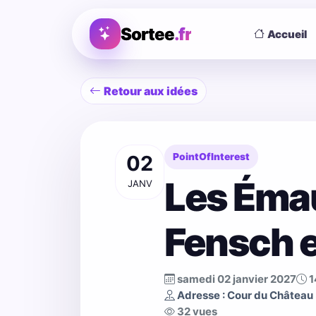
Sortee
.fr
Accueil
Retour aux idées
02
PointOfInterest
Les Émau
JANV
Fensch e
samedi 02 janvier 2027
1
Adresse : Cour du Château 
32 vues