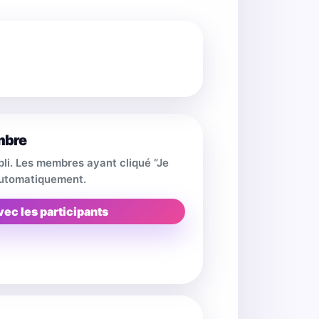
mbre
pli. Les membres ayant cliqué “Je
 automatiquement.
vec les participants