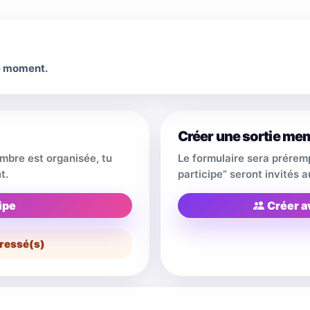
le moment.
Créer une sortie me
embre est organisée, tu
Le formulaire sera prérem
t.
participe” seront invités
ipe
Créer a
ressé(s)