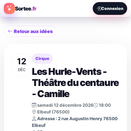
Sortee
.fr
Connexion
Retour aux idées
12
Cirque
Les Hurle-Vents -
DÉC
Théâtre du centaure
- Camille
samedi 12 décembre 2026
18:00
Elbeuf (76500)
Adresse : 2 rue Augustin Henry 76500
Elbeuf