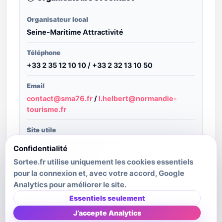
Organisateur local
Seine-Maritime Attractivité
Téléphone
+33 2 35 12 10 10 / +33 2 32 13 10 50
Email
contact@sma76.fr
/
l.helbert@normandie-
tourisme.fr
Site utile
Ouvrir le site
/
Ouvrir le site
Confidentialité
Sortee.fr utilise uniquement les cookies essentiels
Structure publiante
pour la connexion et, avec votre accord, Google
Normandie Tourisme
Analytics pour améliorer le site.
Dernière mise à jour source
Essentiels seulement
2026-06-25T04:22:55.594Z
J’accepte Analytics