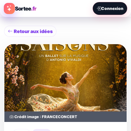
Sortee
.fr
Connexion
Retour aux idées
Crédit image : FRANCECONCERT