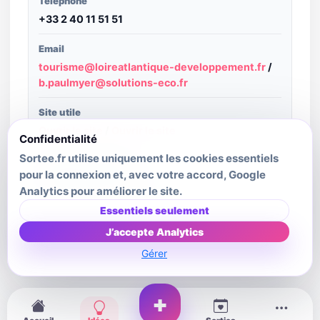
Téléphone
+33 2 40 11 51 51
Email
tourisme@loireatlantique-developpement.fr
/
b.paulmyer@solutions-eco.fr
Site utile
Ouvrir le site
/
Ouvrir le site
Confidentialité
Sortee.fr utilise uniquement les cookies essentiels
Structure publiante
pour la connexion et, avec votre accord, Google
eSPRIT Pays de la Loire
Analytics pour améliorer le site.
Dernière mise à jour source
Essentiels seulement
2026-08-01T00:32:42.195Z
J’accepte Analytics
Gérer
+