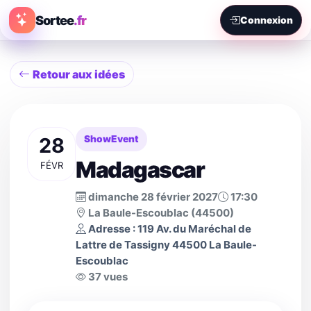
Sortee
.fr
Connexion
Retour aux idées
28
ShowEvent
Madagascar
FÉVR
dimanche 28 février 2027
17:30
La Baule-Escoublac (44500)
Adresse : 119 Av. du Maréchal de
Lattre de Tassigny 44500 La Baule-
Escoublac
37 vues