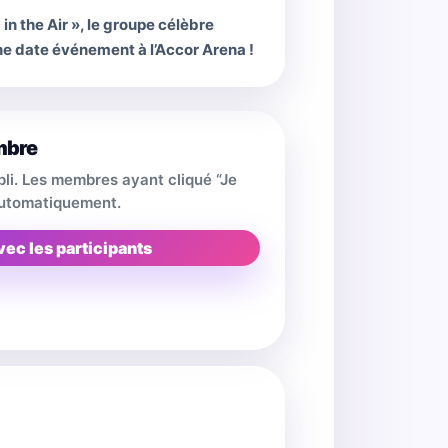
n the Air », le groupe célèbre
ne date événement à l’Accor Arena !
mbre
pli. Les membres ayant cliqué “Je
 automatiquement.
vec les participants