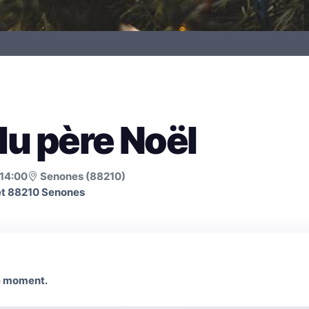
u père Noël
14:00
Senones (88210)
et 88210 Senones
le moment.