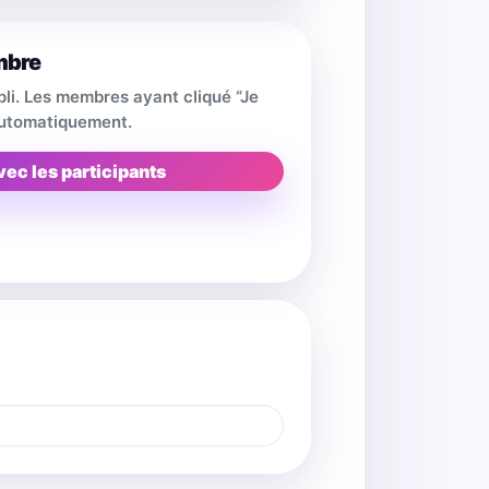
mbre
pli. Les membres ayant cliqué “Je
 automatiquement.
vec les participants