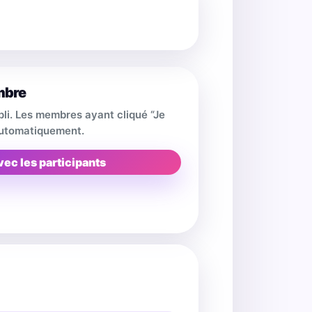
mbre
pli. Les membres ayant cliqué “Je
 automatiquement.
vec les participants