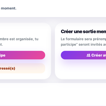
le moment.
Créer une sortie me
embre est organisée, tu
Le formulaire sera prérem
t.
participe” seront invités
ipe
Créer a
ressé(s)