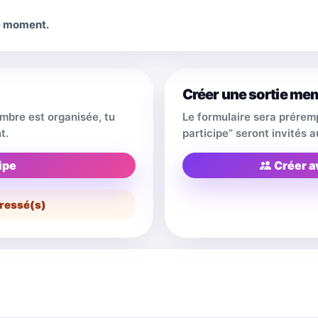
le moment.
Créer une sortie me
embre est organisée, tu
Le formulaire sera prérem
t.
participe” seront invités
ipe
Créer a
ressé(s)