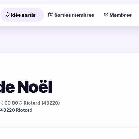
Idée sortie
Sorties membres
Membres
de Noël
00:00
Riotord (43220)
e 43220 Riotord