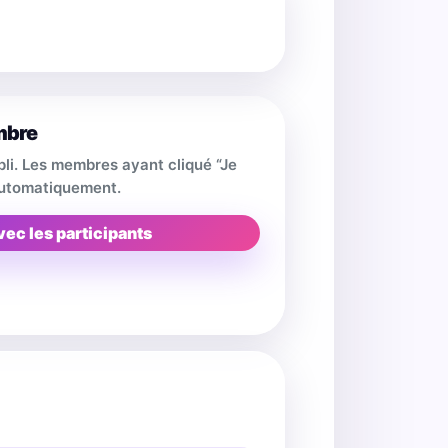
mbre
pli. Les membres ayant cliqué “Je
 automatiquement.
vec les participants