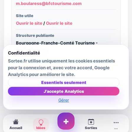
m.boularess@bfctourisme.com
Site utile
Ouvrir le site
/
Ouvrir le site
Structure publiante
Bourgogne-Franche-Comté Tourisme -
Decibelles Data
Confidentialité
Sortee.fr utilise uniquement les cookies essentiels
Crédit image
pour la connexion et, avec votre accord, Google
A. Doin
Analytics pour améliorer le site.
Dernière mise à jour source
Essentiels seulement
2026-01-01T00:00:00.000Z
J’accepte Analytics
Gérer
+
Idées
Accueil
Sorties
...