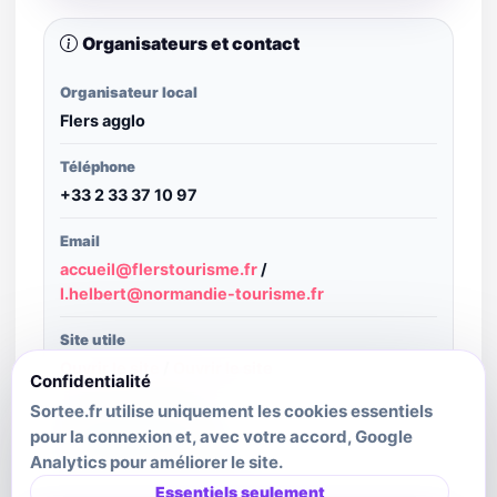
Organisateurs et contact
Organisateur local
Flers agglo
Téléphone
+33 2 33 37 10 97
Email
accueil@flerstourisme.fr
/
l.helbert@normandie-tourisme.fr
Site utile
Ouvrir le site
/
Ouvrir le site
Confidentialité
Sortee.fr utilise uniquement les cookies essentiels
Structure publiante
pour la connexion et, avec votre accord, Google
Normandie Tourisme
Analytics pour améliorer le site.
Dernière mise à jour source
Essentiels seulement