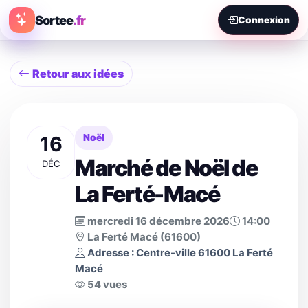
Sortee
.fr
Connexion
Retour aux idées
16
Noël
Marché de Noël de
DÉC
La Ferté-Macé
mercredi 16 décembre 2026
14:00
La Ferté Macé (61600)
Adresse : Centre-ville 61600 La Ferté
Macé
54 vues