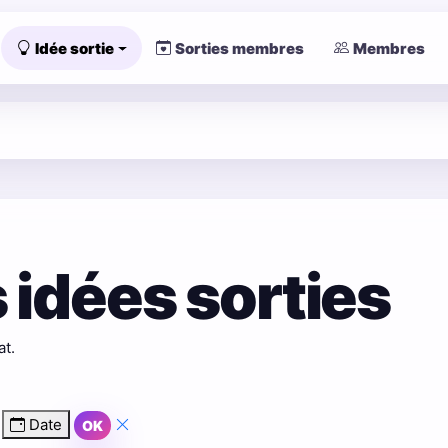
Idée sortie
Sorties membres
Membres
 idées sorties
at.
Date
OK