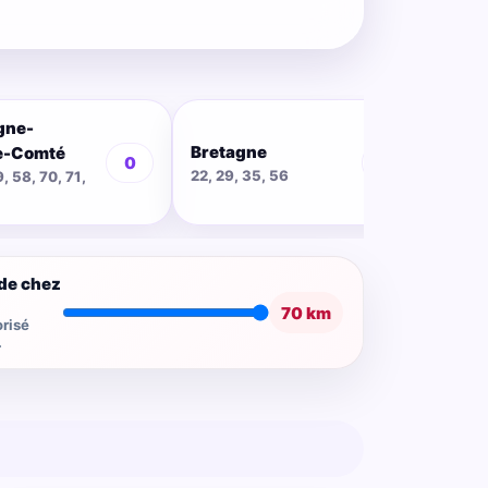
gne-
Bretagne
Cent
e-Comté
0
0
22, 29, 35, 56
18, 28
9, 58, 70, 71,
de chez
70 km
risé
.