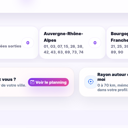
Auvergne-Rhône-
Bourgo
Alpes
Franch
0
0
dées sorties
01, 03, 07, 15, 26, 38,
21, 25, 3
42, 43, 63, 69, 73, 74
89, 90
Rayon autour 
z vous ?
moi
Voir le planning
de votre ville.
0 à 70 km, mémo
dans votre profil