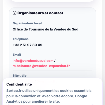
Organisateurs et contact
Organisateur local
Office de Tourisme de la Vendée du Sud
Téléphone
+33 2 51 97 89 49
Email
info@vendeedusud.com
/
m.belouard@vendee-expansion.fr
Site utile
Ouvrir le site
/
Ouvrir le site
Confidentialité
Sortee.fr utilise uniquement les cookies essentiels
Structure publiante
pour la connexion et, avec votre accord, Google
Vendée Expansion
Analytics pour améliorer le site.