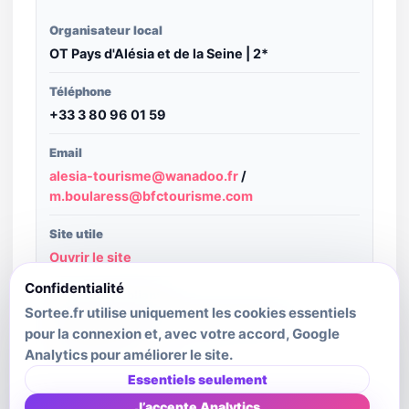
Organisateur local
OT Pays d'Alésia et de la Seine | 2*
Téléphone
+33 3 80 96 01 59
Email
alesia-tourisme@wanadoo.fr
/
m.boularess@bfctourisme.com
Site utile
Ouvrir le site
Confidentialité
Structure publiante
Sortee.fr utilise uniquement les cookies essentiels
Bourgogne-Franche-Comté Tourisme -
pour la connexion et, avec votre accord, Google
Decibelles Data
Analytics pour améliorer le site.
Dernière mise à jour source
Essentiels seulement
2026-07-29T00:06:24.755Z
J’accepte Analytics