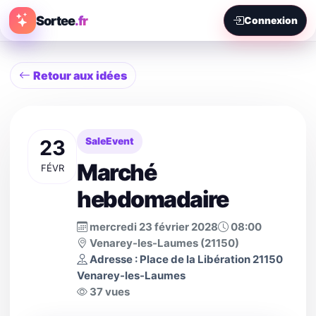
Sortee
.fr
Connexion
Retour aux idées
23
SaleEvent
Marché
FÉVR
hebdomadaire
mercredi 23 février 2028
08:00
Venarey-les-Laumes (21150)
Adresse : Place de la Libération 21150
Venarey-les-Laumes
37 vues