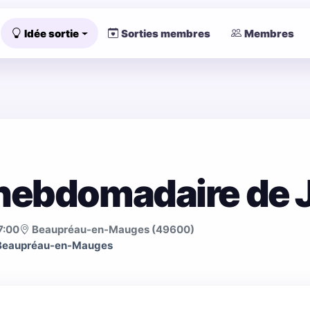
Idée sortie
Sorties membres
Membres
ebdomadaire de J
7:00
Beaupréau-en-Mauges (49600)
 Beaupréau-en-Mauges