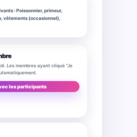
ants : Poissonnier, primeur,
, vêtements (occasionnel),
mbre
pli. Les membres ayant cliqué “Je
 automatiquement.
vec les participants