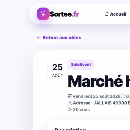
Sortee
.fr
Accueil
Retour aux idées
25
SaleEvent
Marché h
AOÛT
vendredi 25 août 2028
0
Adresse : JALLAIS 49600
30 vues