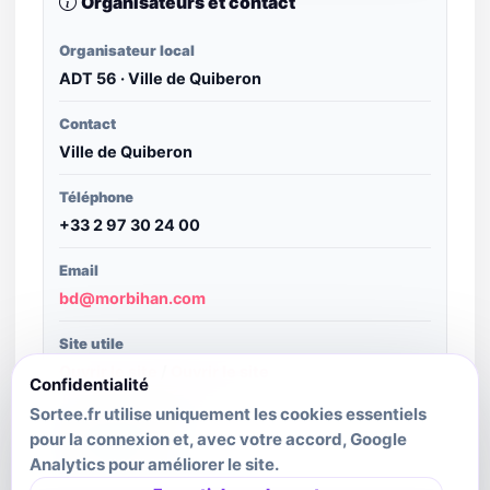
Organisateurs et contact
Organisateur local
ADT 56 · Ville de Quiberon
Contact
Ville de Quiberon
Téléphone
+33 2 97 30 24 00
Email
bd@morbihan.com
Site utile
Ouvrir le site
/
Ouvrir le site
Confidentialité
Sortee.fr utilise uniquement les cookies essentiels
Structure publiante
pour la connexion et, avec votre accord, Google
SIT Bretagne
Analytics pour améliorer le site.