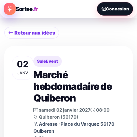
Sortee
.fr
Connexion
Retour aux idées
02
SaleEvent
Marché
JANV
hebdomadaire de
Quiberon
samedi 02 janvier 2027
08:00
Quiberon (56170)
Adresse : Place du Varquez 56170
Quiberon