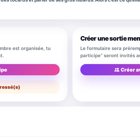
Créer une sortie me
embre est organisée, tu
Le formulaire sera prérem
t.
participe” seront invités
ipe
Créer a
ressé(s)