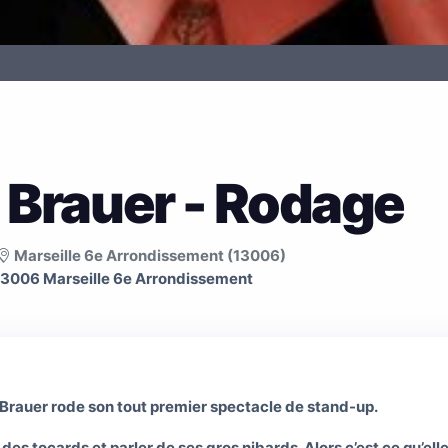
 Brauer - Rodage
Marseille 6e Arrondissement (13006)
13006 Marseille 6e Arrondissement
Brauer rode son tout premier spectacle de stand-up.
es tocards et parler de ses gros nibards. Alors c’est ce qu’ell