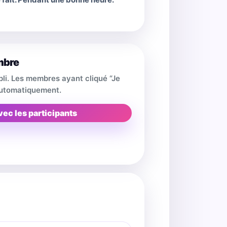
mbre
pli. Les membres ayant cliqué “Je
 automatiquement.
vec les participants