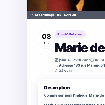
Crédit image : DR - L'Art Dû
08
PointOfInterest
Marie de
AVR
jeudi 08 avril 2027
19:00
Adresse : 83 rue Marengo 
33 vues
Description
Comme son nom l’indique, Marie de 
Marie aime raconter ses dates avec d