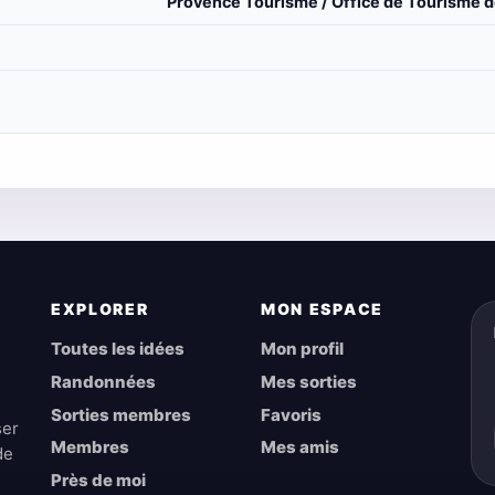
Provence Tourisme / Office de Tourisme de
EXPLORER
MON ESPACE
Toutes les idées
Mon profil
Randonnées
Mes sorties
Sorties membres
Favoris
ser
Membres
Mes amis
de
Près de moi