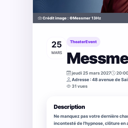
Crédit image : ©Messmer 13Hz
25
TheaterEvent
Messme
MARS
jeudi 25 mars 2027
20:0
Adresse : 48 avenue de Sai
31 vues
Description
Ne manquez pas votre dernière chan
incontesté de l'hypnose, clôture en