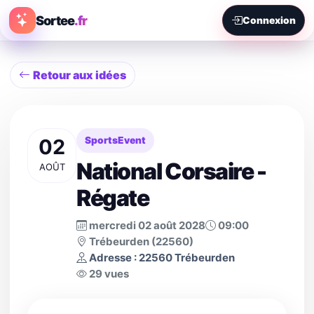
Sortee
.fr
Connexion
Retour aux idées
02
SportsEvent
National Corsaire -
AOÛT
Régate
mercredi 02 août 2028
09:00
Trébeurden (22560)
Adresse : 22560 Trébeurden
29 vues