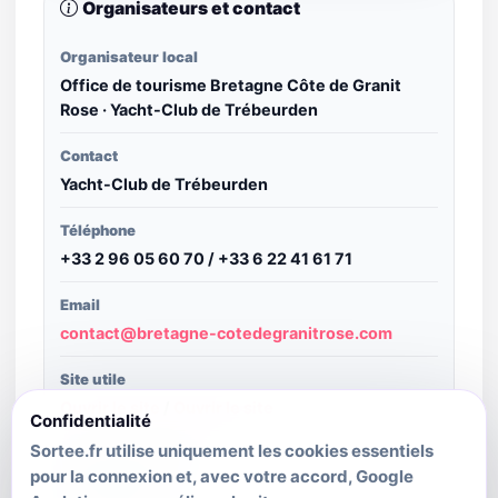
Organisateurs et contact
Organisateur local
Office de tourisme Bretagne Côte de Granit
Rose · Yacht-Club de Trébeurden
Contact
Yacht-Club de Trébeurden
Téléphone
+33 2 96 05 60 70 / +33 6 22 41 61 71
Email
contact@bretagne-cotedegranitrose.com
Site utile
Ouvrir le site
/
Ouvrir le site
Confidentialité
Sortee.fr utilise uniquement les cookies essentiels
Structure publiante
pour la connexion et, avec votre accord, Google
SIT Bretagne