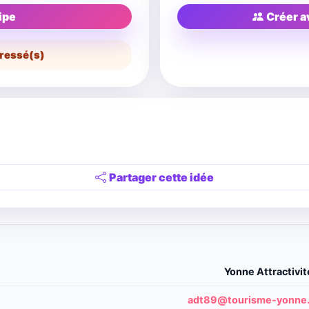
ipe
Créer a
ressé(s)
Partager cette idée
Yonne Attractiv
adt89@tourisme-yonne