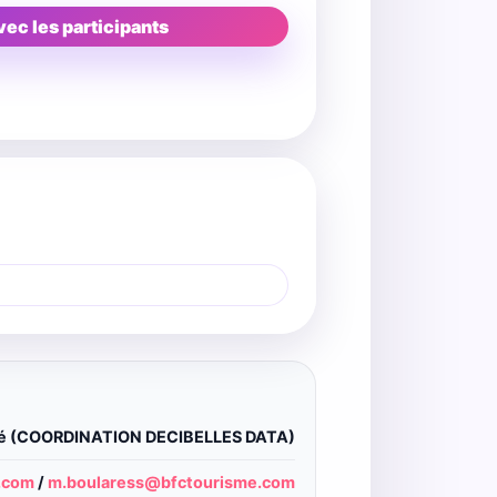
vec les participants
ité (COORDINATION DECIBELLES DATA)
.com
/
m.boularess@bfctourisme.com