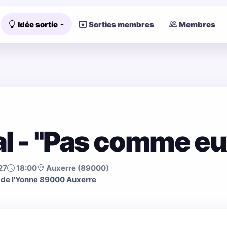
Idée sortie
Sorties membres
Membres
al - "Pas comme eu
27
18:00
Auxerre (89000)
s de l'Yonne 89000 Auxerre