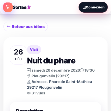
Sortee
.fr
Connexion
Retour aux idées
26
Visit
Nuit du phare
DÉC
samedi 26 décembre 2026
18:30
Plougonvelin (29217)
Adresse : Phare de Saint-Mathieu
29217 Plougonvelin
31 vues