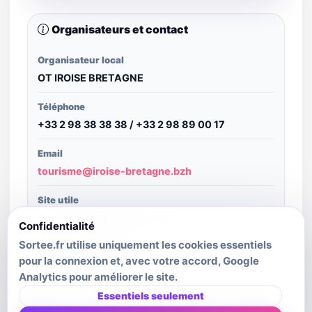
Organisateurs et contact
Organisateur local
OT IROISE BRETAGNE
Téléphone
+33 2 98 38 38 38 / +33 2 98 89 00 17
Email
tourisme@iroise-bretagne.bzh
Site utile
Ouvrir le site
/
Ouvrir le site
Confidentialité
Sortee.fr utilise uniquement les cookies essentiels
Structure publiante
pour la connexion et, avec votre accord, Google
SIT Bretagne
Analytics pour améliorer le site.
Dernière mise à jour source
Essentiels seulement
2026-06-15T18:21:16.315Z