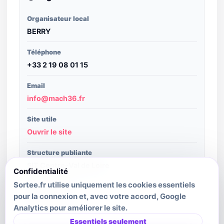
Organisateur local
BERRY
Téléphone
+33 2 19 08 01 15
Email
info@mach36.fr
Site utile
Ouvrir le site
Structure publiante
SIT Centre-Val de Loire
Confidentialité
Sortee.fr utilise uniquement les cookies essentiels
Crédit image
pour la connexion et, avec votre accord, Google
2027-03-13
Analytics pour améliorer le site.
Dernière mise à jour source
Essentiels seulement