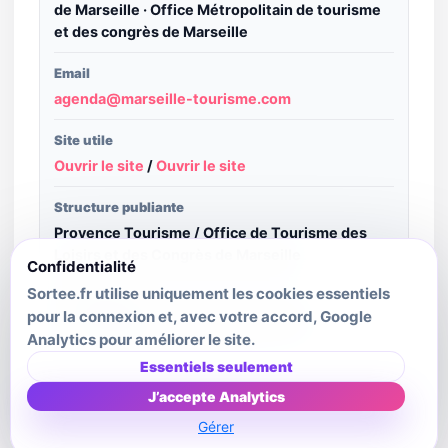
de Marseille · Office Métropolitain de tourisme
et des congrès de Marseille
Email
agenda@marseille-tourisme.com
Site utile
Ouvrir le site
/
Ouvrir le site
Structure publiante
Provence Tourisme / Office de Tourisme des
Loisirs et des Congrès de Marseille
Confidentialité
Sortee.fr utilise uniquement les cookies essentiels
Crédit image
pour la connexion et, avec votre accord, Google
© GIL MARSALLA ET DIRECTO PROD
Analytics pour améliorer le site.
Dernière mise à jour source
Essentiels seulement
2026-04-21
J’accepte Analytics
Gérer